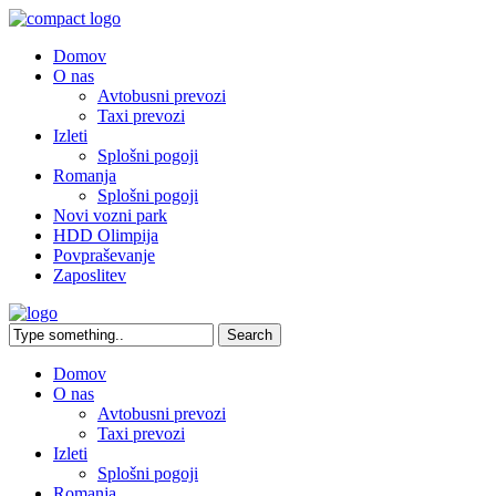
Domov
O nas
Avtobusni prevozi
Taxi prevozi
Izleti
Splošni pogoji
Romanja
Splošni pogoji
Novi vozni park
HDD Olimpija
Povpraševanje
Zaposlitev
Domov
O nas
Avtobusni prevozi
Taxi prevozi
Izleti
Splošni pogoji
Romanja