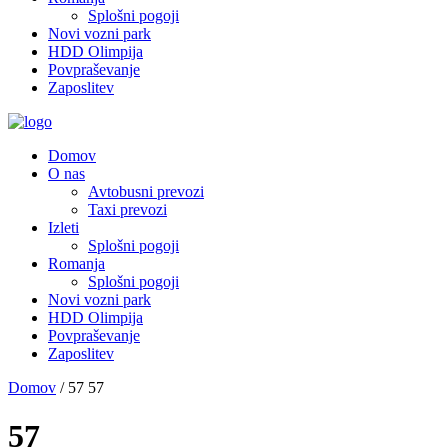
Splošni pogoji
Novi vozni park
HDD Olimpija
Povpraševanje
Zaposlitev
Domov
O nas
Avtobusni prevozi
Taxi prevozi
Izleti
Splošni pogoji
Romanja
Splošni pogoji
Novi vozni park
HDD Olimpija
Povpraševanje
Zaposlitev
Domov
/
57
57
57