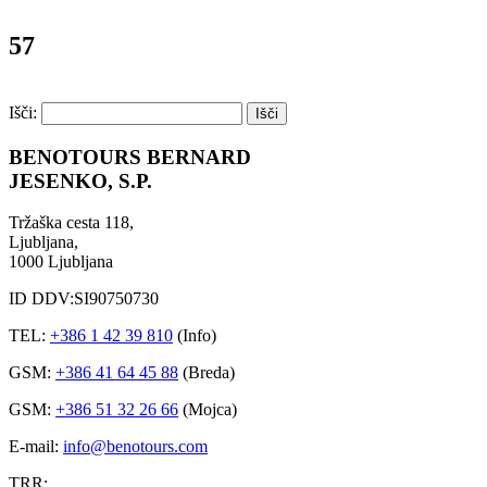
57
Išči:
BENOTOURS BERNARD
JESENKO, S.P.
Tržaška cesta 118,
Ljubljana,
1000 Ljubljana
ID DDV:SI90750730
TEL:
+386 1 42 39 810
(Info)
GSM:
+386 41 64 45 88
(Breda)
GSM:
+386 51 32 26 66
(Mojca)
E-mail:
info@benotours.com
TRR: