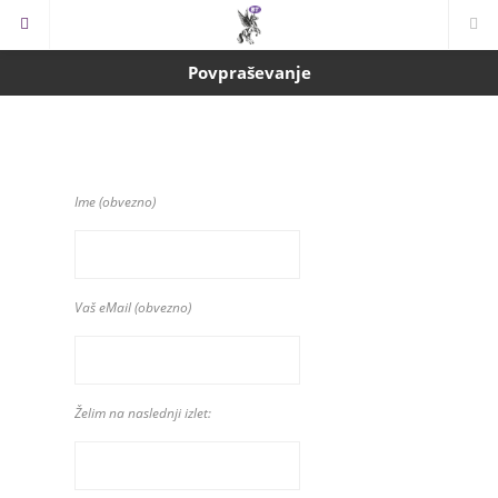
Povpraševanje
Ime (obvezno)
Vaš eMail (obvezno)
Želim na naslednji izlet: