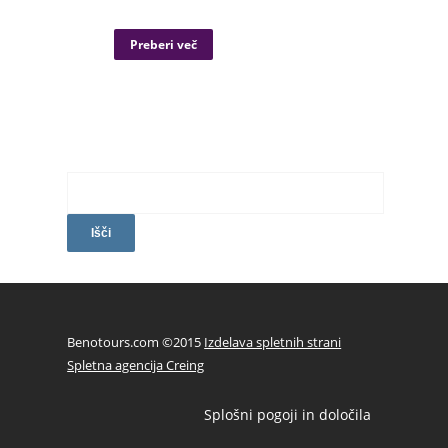
Preberi več
Išči:
Benotours.com ©2015
Izdelava spletnih strani
Spletna agencija Creing
Splošni pogoji in določila