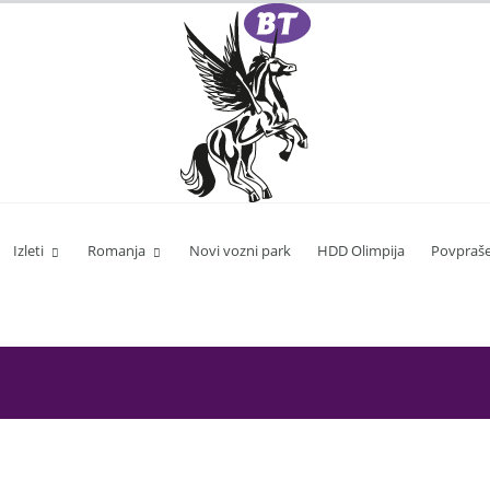
Izleti
Romanja
Novi vozni park
HDD Olimpija
Povpraše