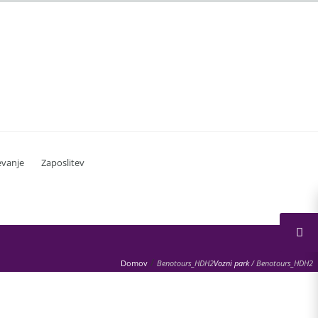
vanje
Zaposlitev
/
Domov
Benotours_HDH2
Vozni park
/
Benotours_HDH2