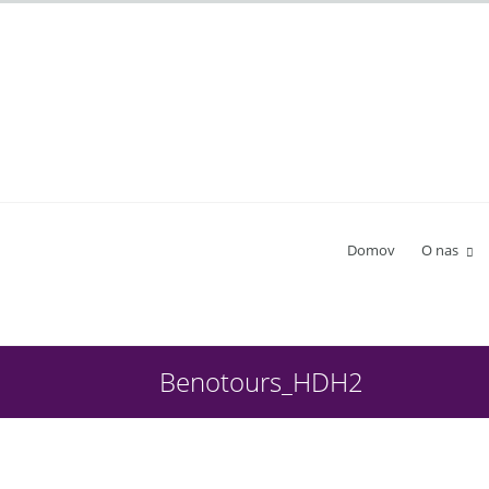
Domov
O nas
Benotours_HDH2