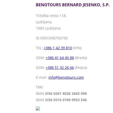
BENOTOURS BERNARD JESENKO, S.P.
Tržaška cesta 118,
Ljubljana,
1000 Ljubljana
ID DDV:SI90750730
TEL:
+386 1 42 39 810
(Info)
GSM:
+386 41 64 45 88
(Breda)
GSM:
+386 51 32 26 66
(Mojca)
E-mail:
info@benotours.com
TRR:
IBAN
SI56 0201 8026 2665 098
IBAN
SI56 0316 0100 0953 546