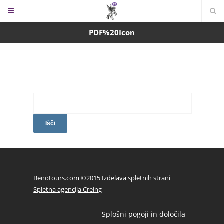
PDF%20Icon
Išči:
Benotours.com ©2015
Izdelava spletnih strani
Spletna agencija Creing
Splošni pogoji in določila